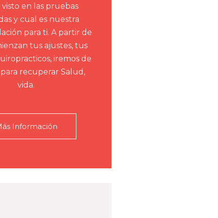
visto en las pruebas
das y cual es nuestra
ión para ti. A partir de
ienzan tus ajustes, tus
uiropracticos, iremos de
para recuperar Salud,
vida.
ás Información