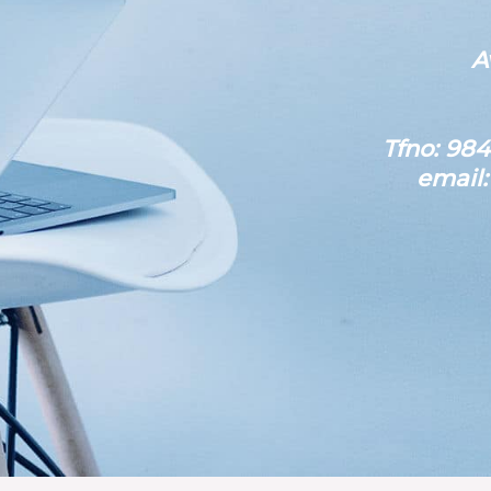
A
Tfno: 984
email