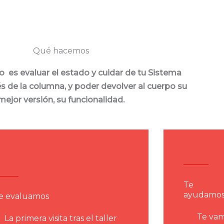
Qué hacemos
o es evaluar el estado y cuidar de tu Sistema
és de la columna, y poder devolver al cuerpo su
mejor versión, su funcionalidad.
Te
ayudamo
e evaluamos
Te vam
La primera visita tras el taller