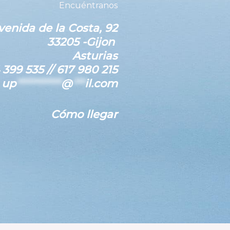
Encuéntranos
venida de la Costa, 92
33205 -Gijon
Asturias
 399 535 // 617 980 215
:
up
***********
@
***
il.com
Cómo llegar