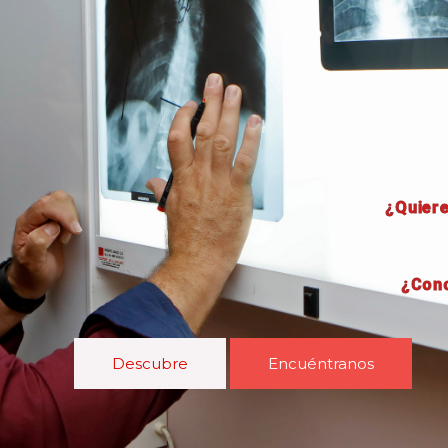
¿Quiere
¿Cono
Descubre
Encuéntranos