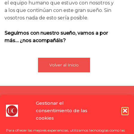
el equipo humano que estuvo con nosotros y
a los que continúan con este
gran sueño. Sin
vosotros nada de esto sería posible.
Seguimos con nuestro sueño, vamos a por
más… ¿nos acompañáis?
Volver al Inicio
Gestionar el
Tu centro quiropráctico de
consentimiento de las
referencia
cookies
Para ofrecer las mejores experiencias, utilizamos tecnologías como las